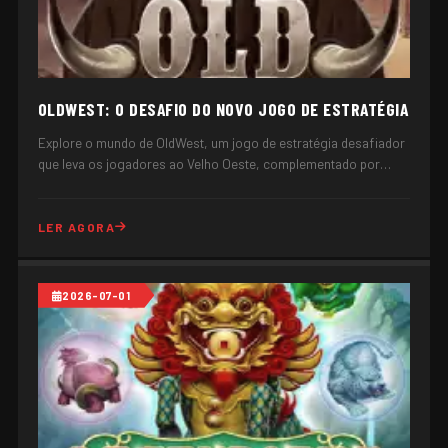
OLDWEST: O DESAFIO DO NOVO JOGO DE ESTRATÉGIA
Explore o mundo de OldWest, um jogo de estratégia desafiador
que leva os jogadores ao Velho Oeste, complementado por
eventos atuais e dinâmicas complexas.
LER AGORA
2026-07-01