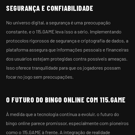
SEGURANÇA E CONFIABILIDADE
No universo digital, a segurança é uma preocupação
constante, e o 115.GAME leva isso a sério. Implementando
protocolos rigorosos de segurança e criptografia de dados, a
plataforma assegura que informações pessoais e financeiras
dos usuários estejam protegidas contra possíveis ameaças.
Isso oferece tranquilidade para que os jogadores possam
focar no jogo sem preocupações.
O FUTURO DO BINGO ONLINE COM 115.GAME
À medida que a tecnologia continua a evoluir, o futuro do
bingo online parece promissor, especialmente com pioneiros
como o 115.GAME à frente. A integração de realidade