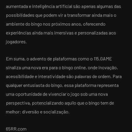
aumentada e inteligência artificial são apenas algumas das
possibilidades que podem vir a transformar ainda mais o
ambiente do bingo nos próximos anos, oferecendo
experiências ainda mais imersivas e personalizadas aos
jogadores.
Em suma, o advento de plataformas como o 115.GAME
sinaliza uma nova era para o bingo online, onde inovação,
acessibilidade e interatividade são palavras de ordem. Para
qualquer entusiasta do bingo, essa plataforma representa
uma oportunidade de vivenciar o jogo sob uma nova
perspectiva, potencializando aquilo que o bingo tem de
melhor: diversão e socialização.
65RR.com