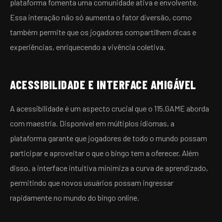
plataforma fomenta uma comunidade ativa e envolvente.
Essa interação não só aumenta o fator diversão, como
também permite que os jogadores compartilhem dicas e
experiências, enriquecendo a vivência coletiva.
ACESSIBILIDADE E INTERFACE AMIGÁVEL
A acessibilidade é um aspecto crucial que o 115.GAME aborda
com maestria. Disponível em múltiplos idiomas, a
plataforma garante que jogadores de todo o mundo possam
participar e aproveitar o que o bingo tem a oferecer. Além
disso, a interface intuitiva minimiza a curva de aprendizado,
permitindo que novos usuários possam ingressar
rapidamente no mundo do bingo online.