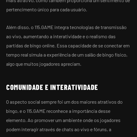
mais atrativo, como também proporciona um sentimento de
pertencimento único para cada usuário.
Além disso, o 115.GAME integra tecnologias de transmissão
ao vivo, aumentando a interatividade e o realismo das
partidas de bingo online. Essa capacidade de se conectar em
tempo real simula a experiência de um salão de bingo físico,
algo que muitos jogadores apreciam.
COMUNIDADE E INTERATIVIDADE
O aspecto social sempre foi um dos maiores atrativos do
bingo, e o 115.GAME reconhece a importância desse
elemento. Ao promover um ambiente onde os jogadores
podem interagir através de chats ao vivo e fóruns, a