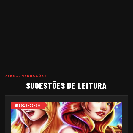
RECOMENDAÇÕES
SUGESTÕES DE LEITURA
2026-06-08