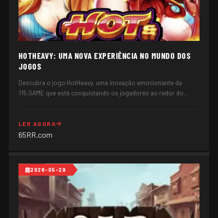
HOTHEAVY: UMA NOVA EXPERIÊNCIA NO MUNDO DOS
JOGOS
Descubra o jogo HotHeavy, uma inovação emocionante da
115.GAME que está conquistando os jogadores ao redor do
globo.
LER AGORA
65RR.com
2026-05-29