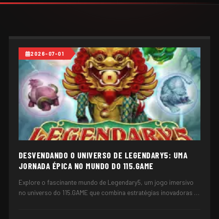
2026-07-01
DESVENDANDO O UNIVERSO DE LEGENDARY5: UMA
JORNADA ÉPICA NO MUNDO DO 115.GAME
Explore o fascinante mundo de Legendary5, um jogo imersivo
no universo do 115.GAME que combina estratégias inovadoras e
aventuras épicas.