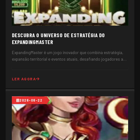
DESCUBRA O UNIVERSO DE ESTRATÉGIA DO
EXPANDINGMASTER
ExpandingMaster é um jogo inovador que combina estratégia,
expansão territorial e eventos atuais, desafiando jogadores a
dominar um tabuleiro em constante mudança.
LER AGORA
2026-06-22