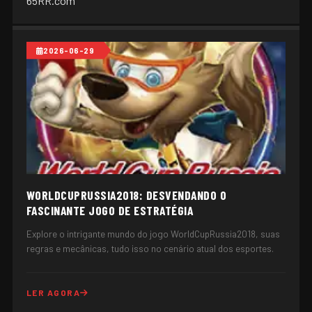
65RR.com
2026-06-29
WORLDCUPRUSSIA2018: DESVENDANDO O
FASCINANTE JOGO DE ESTRATÉGIA
Explore o intrigante mundo do jogo WorldCupRussia2018, suas
regras e mecânicas, tudo isso no cenário atual dos esportes.
LER AGORA