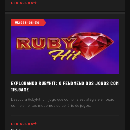
LER AGORA
2026-06-30
EXPLORANDO RUBYHIT: O FENÔMENO DOS JOGOS COM
115.GAME
Descubra RubyHit, um jogo que combina estratégia e emoção
com elementos modernos do cenário de jogos.
LER AGORA