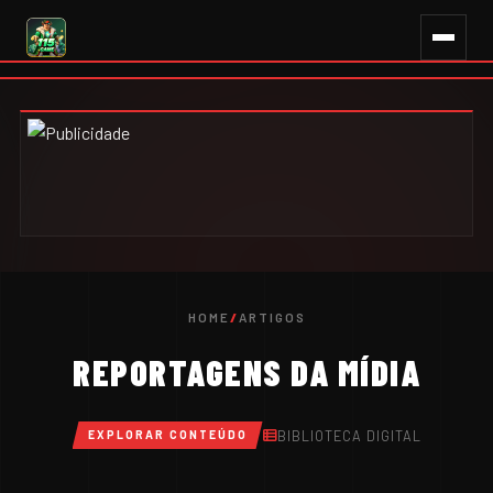
HOME
/
ARTIGOS
REPORTAGENS DA MÍDIA
BIBLIOTECA DIGITAL
EXPLORAR CONTEÚDO