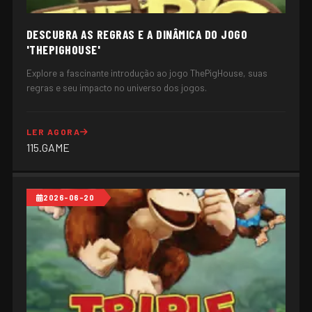
DESCUBRA AS REGRAS E A DINÂMICA DO JOGO
'THEPIGHOUSE'
Explore a fascinante introdução ao jogo ThePigHouse, suas
regras e seu impacto no universo dos jogos.
LER AGORA
115.GAME
2026-06-20