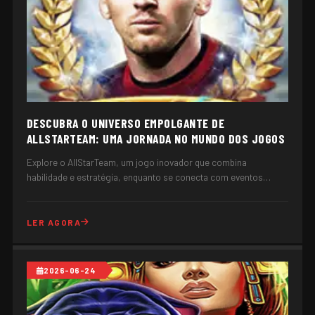
DESCUBRA O UNIVERSO EMPOLGANTE DE
ALLSTARTEAM: UMA JORNADA NO MUNDO DOS JOGOS
Explore o AllStarTeam, um jogo inovador que combina
habilidade e estratégia, enquanto se conecta com eventos
atuais.
LER AGORA
2026-06-24