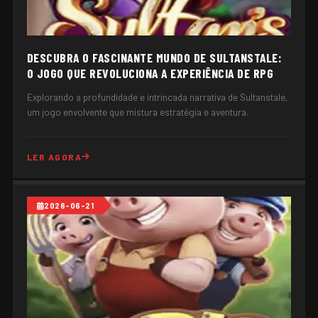
DESCUBRA O FASCINANTE MUNDO DE SULTANSTALE:
O JOGO QUE REVOLUCIONA A EXPERIÊNCIA DE RPG
Explorando a profundidade e intrincada narrativa de Sultanstale,
um jogo envolvente que mistura estratégia e aventura.
LER AGORA
2026-06-21