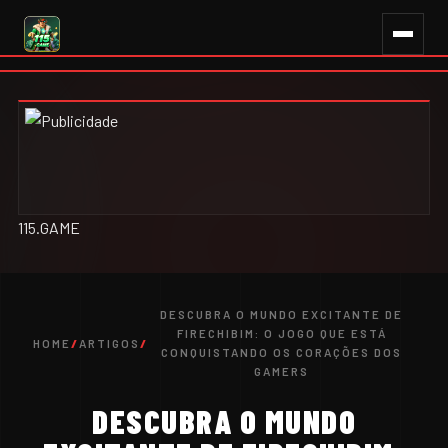
65RR.com
115.GAME
DESCUBRA O MUNDO EXCITANTE DE
FIRECHIBIM: O JOGO QUE ESTÁ
HOME
/
ARTIGOS
/
CONQUISTANDO OS CORAÇÕES DOS
GAMERS
DESCUBRA O MUNDO