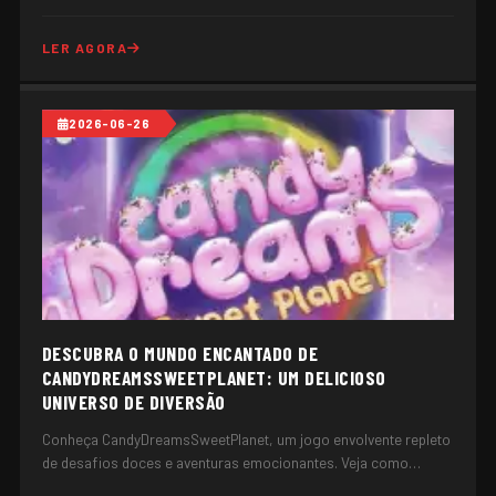
LER AGORA
2026-06-26
DESCUBRA O MUNDO ENCANTADO DE
CANDYDREAMSSWEETPLANET: UM DELICIOSO
UNIVERSO DE DIVERSÃO
Conheça CandyDreamsSweetPlanet, um jogo envolvente repleto
de desafios doces e aventuras emocionantes. Veja como
mergulhar neste universo açucarado jogando 115.GAME.