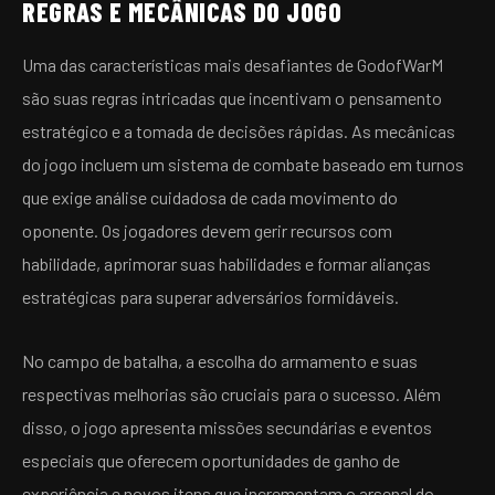
REGRAS E MECÂNICAS DO JOGO
Uma das características mais desafiantes de GodofWarM
são suas regras intricadas que incentivam o pensamento
estratégico e a tomada de decisões rápidas. As mecânicas
do jogo incluem um sistema de combate baseado em turnos
que exige análise cuidadosa de cada movimento do
oponente. Os jogadores devem gerir recursos com
habilidade, aprimorar suas habilidades e formar alianças
estratégicas para superar adversários formidáveis.
No campo de batalha, a escolha do armamento e suas
respectivas melhorias são cruciais para o sucesso. Além
disso, o jogo apresenta missões secundárias e eventos
especiais que oferecem oportunidades de ganho de
experiência e novos itens que incrementam o arsenal do