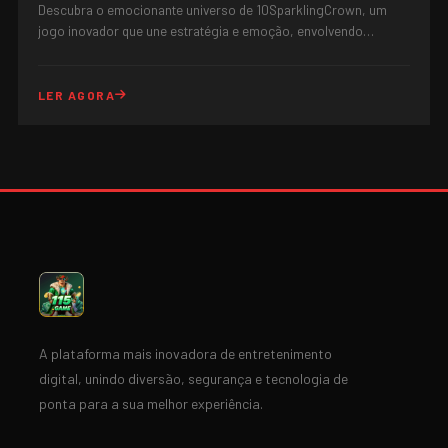
Descubra o emocionante universo de 10SparklingCrown, um
jogo inovador que une estratégia e emoção, envolvendo
jogadores em uma experiência inesquecível.
LER AGORA
A plataforma mais inovadora de entretenimento
digital, unindo diversão, segurança e tecnologia de
ponta para a sua melhor experiência.