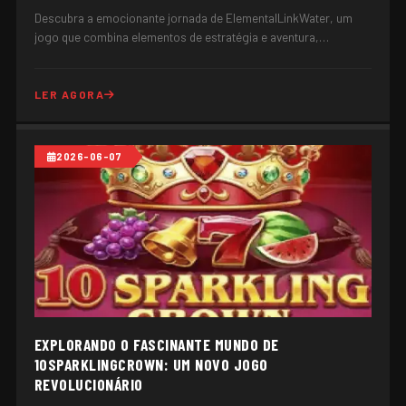
Descubra a emocionante jornada de ElementalLinkWater, um
jogo que combina elementos de estratégia e aventura,
desafiando jogadores a dominar os poderes da água em um
mundo místico.
LER AGORA
2026-06-07
115.GAME
EXPLORANDO O FASCINANTE MUNDO DE
10SPARKLINGCROWN: UM NOVO JOGO
REVOLUCIONÁRIO