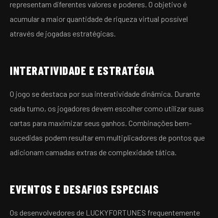
representam diferentes valores e poderes. O objetivo é
acumular a maior quantidade de riqueza virtual possível
através de jogadas estratégicas.
INTERATIVIDADE E ESTRATÉGIA
O jogo se destaca por sua interatividade dinâmica. Durante
cada turno, os jogadores devem escolher como utilizar suas
cartas para maximizar seus ganhos. Combinações bem-
sucedidas podem resultar em multiplicadores de pontos que
adicionam camadas extras de complexidade tática.
EVENTOS E DESAFIOS ESPECIAIS
Os desenvolvedores de LUCKYFORTUNES frequentemente