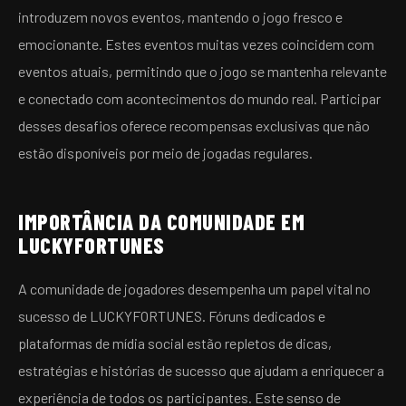
introduzem novos eventos, mantendo o jogo fresco e
emocionante. Estes eventos muitas vezes coincidem com
eventos atuais, permitindo que o jogo se mantenha relevante
e conectado com acontecimentos do mundo real. Participar
desses desafios oferece recompensas exclusivas que não
estão disponíveis por meio de jogadas regulares.
IMPORTÂNCIA DA COMUNIDADE EM
LUCKYFORTUNES
A comunidade de jogadores desempenha um papel vital no
sucesso de LUCKYFORTUNES. Fóruns dedicados e
plataformas de mídia social estão repletos de dicas,
estratégias e histórias de sucesso que ajudam a enriquecer a
experiência de todos os participantes. Este senso de