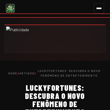
LUCKYFORTUNES: DESCUBRA O NOVO
HOME
/
ARTIGOS
/
FENÔMENO DE ENTRETENIMENTO
LUCKYFORTUNES:
DESCUBRA O NOVO
FENÔMENO DE