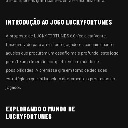
e recompensas gratificantes, esta é a escolha certa.
INTRODUÇÃO AO JOGO LUCKYFORTUNES
A proposta de LUCKYFORTUNES é única e cativante.
Desenvolvido para atrair tanto jogadores casuais quanto
aqueles que procuram um desafio mais profundo, este jogo
permite uma imersão completa em um mundo de
possibilidades. A premissa gira em torno de decisões
estratégicas que influenciam diretamente o progresso do
jogador.
EXPLORANDO O MUNDO DE
LUCKYFORTUNES