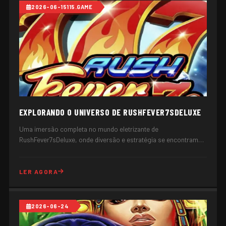
2026-06-15
115.GAME
EXPLORANDO O UNIVERSO DE RUSHFEVER7SDELUXE
Uma imersão completa no mundo eletrizante de
RushFever7sDeluxe, onde diversão e estratégia se encontram
em um ambiente de jogo emocionante.
LER AGORA
2026-06-24