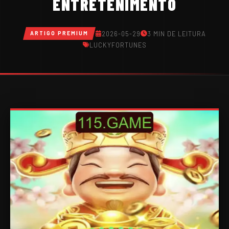
ENTRETENIMENTO
2026-05-29
3 MIN DE LEITURA
ARTIGO PREMIUM
LUCKYFORTUNES