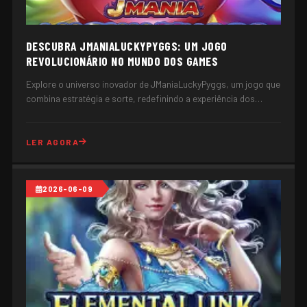
DESCUBRA JMANIALUCKYPYGGS: UM JOGO
REVOLUCIONÁRIO NO MUNDO DOS GAMES
Explore o universo inovador de JManiaLuckyPyggs, um jogo que
combina estratégia e sorte, redefinindo a experiência dos
gamers.
LER AGORA
2026-06-09