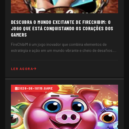
DESCUBRA O MUNDO EXCITANTE DE FIRECHIBIM: O
JOGO QUE ESTÁ CONQUISTANDO OS CORAÇÕES DOS
GAMERS
FireChibiM é um jogo inovador que combina elementos de
estratégia e ação em um mundo vibrante e cheio de desafios.
Explore como jogar e dominar as regras deste jogo
emocionante!
LER AGORA
2026-06-10
115.GAME