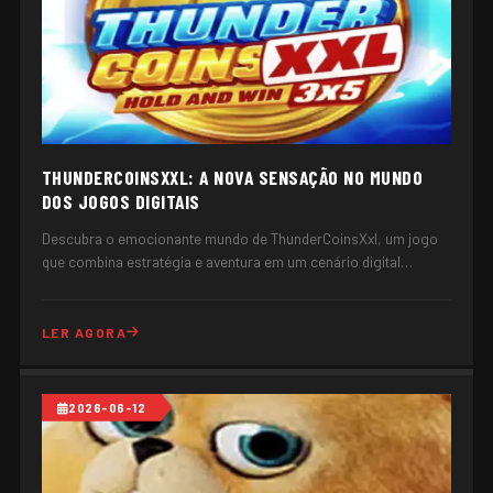
THUNDERCOINSXXL: A NOVA SENSAÇÃO NO MUNDO
DOS JOGOS DIGITAIS
Descubra o emocionante mundo de ThunderCoinsXxl, um jogo
que combina estratégia e aventura em um cenário digital
envolvente.
LER AGORA
2026-06-12