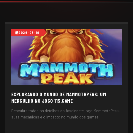
2026-06-19
EXPLORANDO O MUNDO DE MAMMOTHPEAK: UM
MERGULHO NO JOGO 115.GAME
Descubra todos os detalhes do fascinante jogo MammothPeak,
suas mecânicas e o impacto no mundo dos games.