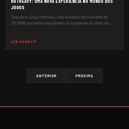
HOTHEAVY: UMA NOVA EXPERIÊNCIA NO MUNDO DOS
JOGOS
Descubra o jogo HotHeavy, uma inovação emocionante da
115.GAME que está conquistando os jogadores ao redor do
globo.
LER AGORA
ANTERIOR
PRÓXIMA