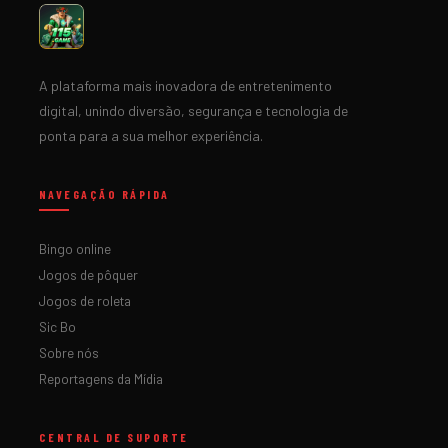
A plataforma mais inovadora de entretenimento
digital, unindo diversão, segurança e tecnologia de
ponta para a sua melhor experiência.
NAVEGAÇÃO RÁPIDA
Bingo online
Jogos de pôquer
Jogos de roleta
Sic Bo
Sobre nós
Reportagens da Mídia
CENTRAL DE SUPORTE