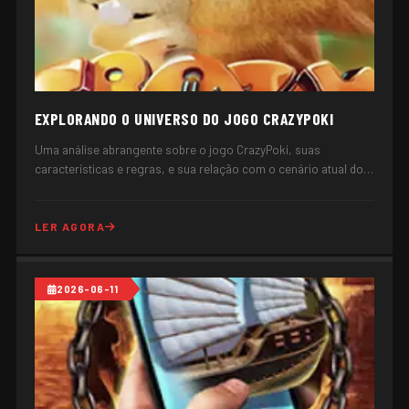
EXPLORANDO O UNIVERSO DO JOGO CRAZYPOKI
Uma análise abrangente sobre o jogo CrazyPoki, suas
características e regras, e sua relação com o cenário atual dos
jogos.
LER AGORA
2026-06-11